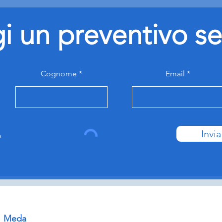
gi un preventivo 
Cognome
Email
Invia
o
21 Meda